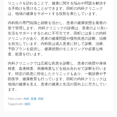
リニックを訪れることで、健康に関する悩みや問題を解決す
る手助けを受けることができます。田町の内科クリニック
は、地域の健康をサポートする役割を果たしています。
内科医の専門知識と経験を活かし、患者の健康状態を最善の
形で管理します。 内科クリニックの診療は、患者のより良い
生活をサポートするために不可欠です。田町には多くの内科
クリニックがあり、患者の健康問題や慢性疾患の診断、治療
を担当しています。内科医は成人患者に対して診断、治療、
予防プランを提供し、健康状態のモニタリングや必要な検
査、処置を行います。
内科クリニックでは広範な疾患を診断し、患者の病歴や身体
検査、血液検査、画像検査などを組み合わせて診断を行いま
す。特定の疾患に特化したクリニックもあり、一般診療や予
防医学、健康教育も行っています。田町の内科クリニックは
地域の健康を支え、患者の健康と生活の質向上に尽力してい
ます。
Filed under:
内科
,
医療
,
田町
Tagged with:
病院