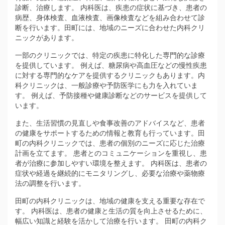
診断、治療します。 内科医は、疾患の症状に基づき、患者の
病歴、身体検査、血液検査、画像検査などを組み合わせて診
断を行います。田町には、地域のニーズに合わせた内科クリ
ニックがあります。
一部のクリニックでは、特定の疾患に特化した専門的な診療
を提供しています。 例えば、糖尿病や高血圧などの慢性疾患
に対する専門的なケアを提供するクリニックもあります。内
科クリニックは、一般診療や予防医学にも力を入れていま
す。 例えば、予防接種や健康診断などのサービスを提供して
います。
また、生活習慣の見直しや食事改善のアドバイスなど、患者
の健康をサポートするための情報と教育も行っています。田
町の内科クリニックでは、患者の個別のニーズに応じた治療
計画を立てます。 患者とのコミュニケーションを重視し、患
者が治療に参加しやすい環境を整えます。 内科医は、患者の
症状や経過を継続的にモニタリングし、必要な治療や薬物療
法の調整を行います。
田町の内科クリニックは、地域の健康を支える重要な存在で
す。 内科医は、患者の健康と生活の質を向上させるために、
幅広い知識と経験を活かして治療を行います。 田町の内科ク