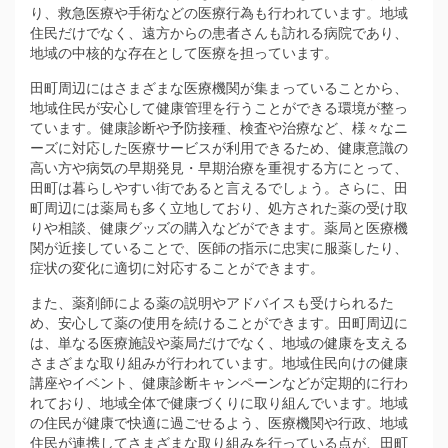
り、救急医療や手術などの医療行為も行われています。地域
住民だけでなく、遠方からの患者さんも訪れる病院であり、
地域の中核的な存在として医療を担っています。
田町周辺にはさまざまな医療機関が集まっていることから、
地域住民が安心して健康管理を行うことができる環境が整っ
ています。健康診断や予防接種、検査や治療など、様々なニ
ーズに対応した医療サービスが利用できるため、健康意識の
高い方や病気の早期発見・早期治療を重視する方にとって、
田町は暮らしやすい街であると言えるでしょう。さらに、田
町周辺には薬局も多く立地しており、処方された薬の受け取
りや相談、健康グッズの購入などができます。薬局と医療機
関が近接していることで、医師の指示に忠実に服薬したり、
症状の変化に適切に対応することができます。
また、薬剤師による薬の説明やアドバイスも受けられるた
め、安心して薬の使用を続けることができます。田町周辺に
は、単なる医療施設や薬局だけでなく、地域の健康を支える
さまざまな取り組みが行われています。地域住民向けの健康
講座やイベント、健康診断キャンペーンなどが定期的に行わ
れており、地域全体で健康づくりに取り組んでいます。地域
の住民が健康で快適に過ごせるよう、医療機関や行政、地域
住民が連携してさまざまな取り組みを行っている点が、田町