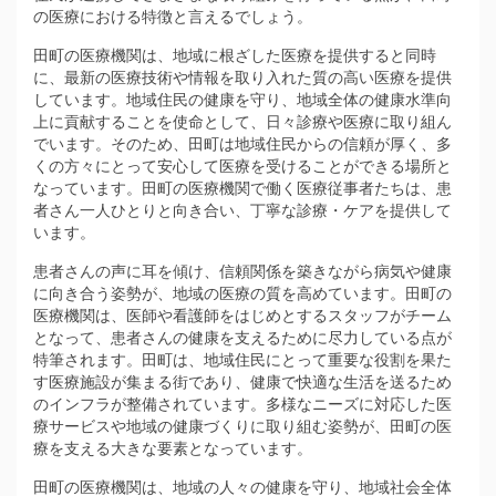
の医療における特徴と言えるでしょう。
田町の医療機関は、地域に根ざした医療を提供すると同時
に、最新の医療技術や情報を取り入れた質の高い医療を提供
しています。地域住民の健康を守り、地域全体の健康水準向
上に貢献することを使命として、日々診療や医療に取り組ん
でいます。そのため、田町は地域住民からの信頼が厚く、多
くの方々にとって安心して医療を受けることができる場所と
なっています。田町の医療機関で働く医療従事者たちは、患
者さん一人ひとりと向き合い、丁寧な診療・ケアを提供して
います。
患者さんの声に耳を傾け、信頼関係を築きながら病気や健康
に向き合う姿勢が、地域の医療の質を高めています。田町の
医療機関は、医師や看護師をはじめとするスタッフがチーム
となって、患者さんの健康を支えるために尽力している点が
特筆されます。田町は、地域住民にとって重要な役割を果た
す医療施設が集まる街であり、健康で快適な生活を送るため
のインフラが整備されています。多様なニーズに対応した医
療サービスや地域の健康づくりに取り組む姿勢が、田町の医
療を支える大きな要素となっています。
田町の医療機関は、地域の人々の健康を守り、地域社会全体